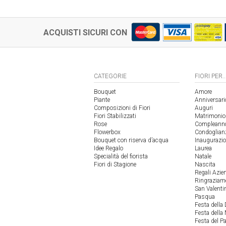
ACQUISTI SICURI CON
CATEGORIE
FIORI PER..
Bouquet
Amore
Piante
Anniversari
Composizioni di Fiori
Auguri
Fiori Stabilizzati
Matrimonio
Rose
Compleann
Flowerbox
Condoglian
Bouquet con riserva d’acqua
Inaugurazi
Idee Regalo
Laurea
Specialità del fiorista
Natale
Fiori di Stagione
Nascita
Regali Azie
Ringraziam
San Valenti
Pasqua
Festa della
Festa dell
Festa del P