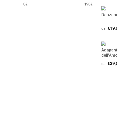
0€
190€
Danzand
€19,
da
Agapanth
dell'Am
€39,
da