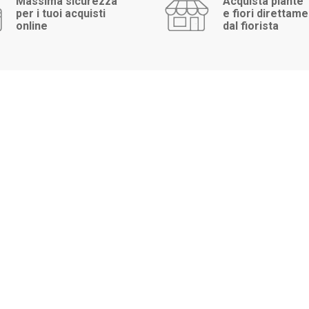
Massima sicurezza
Acquista piante
per i tuoi acquisti
e fiori direttam
online
dal fiorista