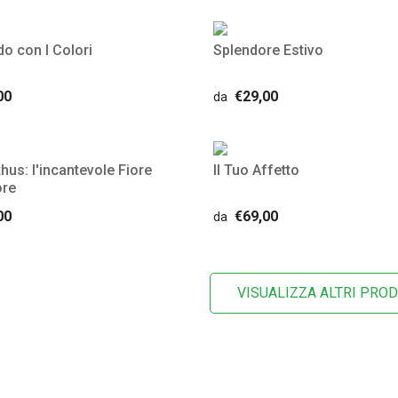
o con I Colori
Splendore Estivo
00
€29,00
da
us: l'incantevole Fiore
Il Tuo Affetto
ore
00
€69,00
da
VISUALIZZA ALTRI PROD