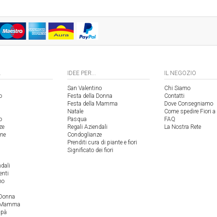
.
IDEE PER...
IL NEGOZIO
San Valentino
Chi Siamo
o
Festa della Donna
Contatti
Festa della Mamma
Dove Consegniamo
Natale
Come spedire Fiori a
o
Pasqua
FAQ
ze
Regali Aziendali
La Nostra Rete
one
Condoglianze
Prenditi cura di piante e fiori
Significato dei fiori
ndali
enti
no
 Donna
a Mamma
apà