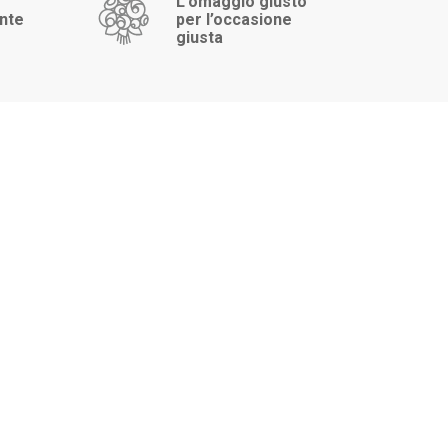
L’omaggio giusto
ente
per l’occasione
giusta